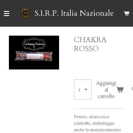
Vai
S.I.R.P. Italia Nazionale
al
contenuto
principale
CHAKRA
ROSSO
15,00 €
Aggiungi
al
carrello
Potere, sicurezza e
controllo, simboleggia
anche la rinascita interiore