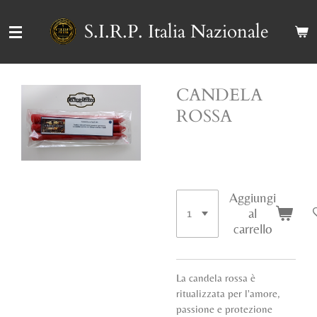
Vai
S.I.R.P. Italia Nazionale
al
contenuto
principale
CANDELA
ROSSA
36,00 €
Aggiungi
al
carrello
La candela rossa è
ritualizzata per l'amore,
passione e protezione