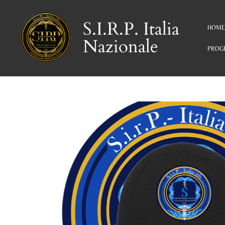
Vai
al
S.I.R.P. Italia
HOM
contenuto
Nazionale
principale
PROGE