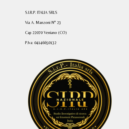
S.I.R.P. ITALIA SRLS
Via A. Manzoni N° 23
Cap 22070 Veniano (CO)
P.Iva: 04146650132