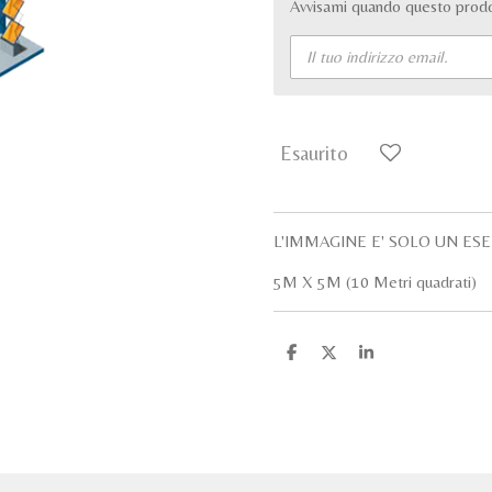
Avvisami quando questo prodot
Esaurito
L'IMMAGINE E' SOLO UN ES
5M X 5M (10 Metri quadrati)
C
C
C
o
o
o
n
n
n
d
d
d
i
i
i
v
v
v
i
i
i
d
d
d
i
i
i