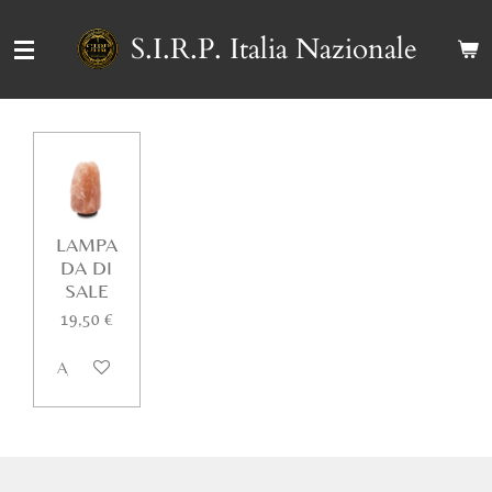
Vai
S.I.R.P. Italia Nazionale
al
contenuto
principale
LAMPA
DA DI
SALE
19,50 €
Aggiungi al carrello